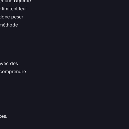
 et une
rapidité
limitent leur
 donc peser
 méthode
avec des
x comprendre
ces.