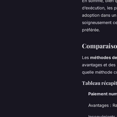
En somme, bien que
d‘exécution, les p
adoption dans un 
soigneusement ce
préférée.
Comparaison
Les
méthodes de
avantages et des
quelle méthode co
Tableau récapit
Paiement num
Avantages : Ra
Inconvénients 