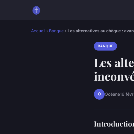
Accueil
›
Banque
›
Les alternatives au chèque : ava
BANQUE
Les alt
inconv
O
Océane
16 févr
Introductio