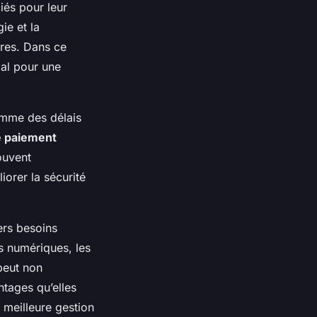
iés pour leur
ie et la
ires. Dans ce
ial pour une
comme des délais
 paiement
ouvent
orer la sécurité
ers besoins
s numériques, les
peut non
ntages qu’elles
 meilleure gestion