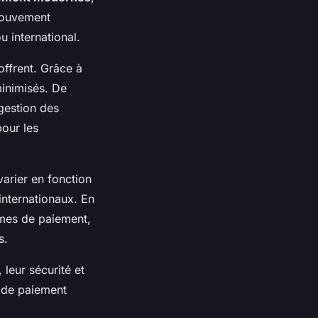
mouvement
u international.
offrent. Grâce à
minimisés. De
gestion des
pour les
varier en fonction
 internationaux. En
rmes de paiement,
s.
leur sécurité et
s de paiement