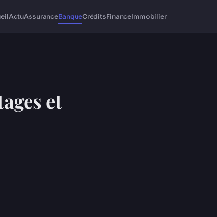
eil
Actu
Assurance
Banque
Crédits
Finance
Immobilier
tages et