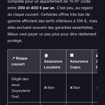
complète pour un appartement de 70 m² coûte
entre
200 et 400 € par an
. C’est peu, au regard
du risque couvert. Certaines offres très bas de
gamme affichent des tarifs inférieurs à 100 €, mais
elles excluent souvent des garanties essentielles.
Mieux vaut payer un peu plus pour être réellement
protégé.
🏠
🏢
🔐
📍 Risque
Assurance
Assurance
Assu
couvert
Locataire
Copro
PNO
Dégât des
eaux
❌ Non
❌ Non
✅ Ou
(tuyauterie
fixe)