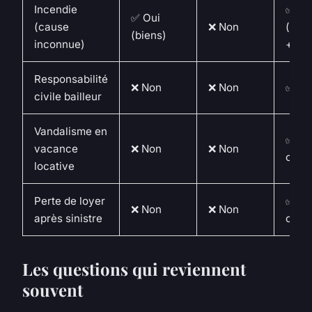
Incendie
✅ Ou
✅ Oui
(cause
❌ Non
(bât
(biens)
inconnue)
+ bie
Responsabilité
❌ Non
❌ Non
✅ Ou
civile bailleur
Vandalisme en
✅ Ou
vacance
❌ Non
❌ Non
optio
locative
Perte de loyer
✅ Ou
❌ Non
❌ Non
après sinistre
optio
Les questions qui reviennent
souvent