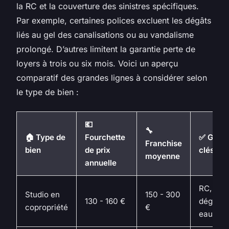
la RC et la couverture des sinistres spécifiques.
Par exemple, certaines polices excluent les dégâts
liés au gel des canalisations ou au vandalisme
prolongé. D’autres limitent la garantie perte de
loyers à trois ou six mois. Voici un aperçu
comparatif des grandes lignes à considérer selon
le type de bien :
💶
🔧
🏠 Type de
Fourchette
✅ Garan
Franchise
bien
de prix
clés inc
moyenne
annuelle
RC, ince
Studio en
150 - 300
130 - 160 €
dégâts 
copropriété
€
eaux