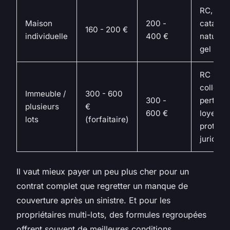
RC,
Maison
200 -
catastr
160 - 200 €
individuelle
400 €
naturell
gel
RC
collecti
Immeuble /
300 - 600
300 -
perte d
plusieurs
€
600 €
loyers,
lots
(forfaitaire)
protect
juridiqu
Il vaut mieux payer un peu plus cher pour un
contrat complet que regretter un manque de
couverture après un sinistre. Et pour les
propriétaires multi-lots, des formules regroupées
offrent souvent de meilleures conditions.