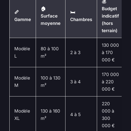
💰
🏠
Budget
📏
🛏️
Surface
indicatif
Gamme
Chambres
moyenne
(hors
terrain)
130 000
Modèle
80 à 100
2 à 3
à 170
L
m²
000 €
170 000
Modèle
100 à 130
3 à 4
à 220
M
m²
000 €
220
Modèle
130 à 160
000 à
4 à 5
XL
m²
300
000 €